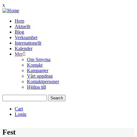
Skip
x
to
main
Hem
content
Aktuellt
Main
Blog
navigation
Verksamhet
Internationellt
Kalender
Mer
Om Smyrna
Kontakt
Kampanjer
Vårt uppdrag
Kontaktpersoner
Hjälpa till
Search
Cart
Login
Quịck
Menu
Fest