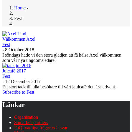
Home
-
Breadcrumb
Fest
Välkommen Axel
Fest
-
8 October 2018
I söndags hade vi den stora glädjen att få hälsa Axel välkommen
som vår nya ungdomsledare.
Julcafé 2017
Fest
-
12 December 2017
Ett stort tack till alla besökare till vårt jaulcafé den 1:a advent.
Subscribe to Fest
Länkar
Organisation
Samarbetspartners
FaQ, vanliga frågor och svar