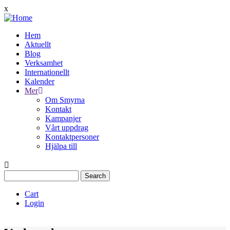
Skip
x
to
main
Hem
content
Aktuellt
Main
Blog
navigation
Verksamhet
Internationellt
Kalender
Mer
Om Smyrna
Kontakt
Kampanjer
Vårt uppdrag
Kontaktpersoner
Hjälpa till
Search
Cart
Login
Quịck
Menu