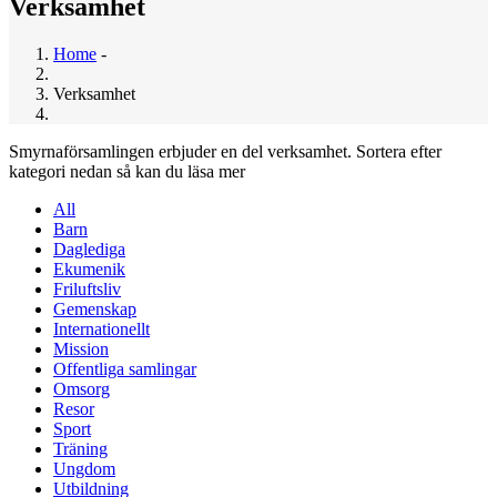
Verksamhet
Home
-
Breadcrumb
Verksamhet
Smyrnaförsamlingen erbjuder en del verksamhet. Sortera efter
kategori nedan så kan du läsa mer
All
Barn
Daglediga
Ekumenik
Friluftsliv
Gemenskap
Internationellt
Mission
Offentliga samlingar
Omsorg
Resor
Sport
Träning
Ungdom
Utbildning