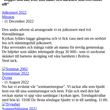
allt”
Julkonsert 2022
Mission
-
11 December 2022
Den andra advent så arrangerade vi en julkonsert med två
föreställningar.
Kyrkan fylldes bägge gångerna och vi fick vara med om en oerhört
bra och stämningsfull julkonsert.
Fika serverades och många valde att stanna för trevlig gemenskap.
De biljetter som såldes inbringade dryga 30 000:- som vi oavkortat
skänker till barnens skolgång vid våra barnhem i Bolivia.
Stort tack.
Sensommar 2022
Övrigt
-
11 August 2022
Nu har vi avslutat vår "sommarmorgnar". Vi tackar alla som bjudit
hem oss till sina sommarstugor och hem. Från och med den här
veckan startar vi upp våra samlingar i kyrkan igen. Torsdagskvällar
med bön kl. 19:00 De flesta söndagar bjuder vi in till samling, 11:00.
Sommarhälsning 2022