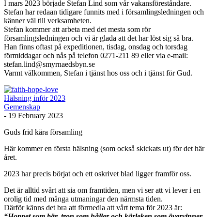
I mars 2023 började Stefan Lind som vår vakansföreståndare.
Stefan har redaan tidigare funnits med i församlingsledningen och
känner väl till verksamheten.
Stefan kommer att arbeta med det mesta som rör
församlingsledningen och vi är glada att det har löst sig så bra.
Han finns oftast på expeditionen, tisdag, onsdag och torsdag
förmiddagar och nås på telefon 0271-211 89 eller via e-mail:
stefan.lind@smyrnaedsbyn.se
Varmt välkommen, Stefan i tjänst hos oss och i tjänst för Gud.
Hälsning inför 2023
Gemenskap
-
19 February 2023
Guds frid kära församling
Här kommer en första hälsning (som också skickats ut) för det här
året.
2023 har precis börjat och ett oskrivet blad ligger framför oss.
Det är alltid svårt att sia om framtiden, men vi ser att vi lever i en
orolig tid med många utmaningar den närmsta tiden.
Därför känns det bra att förmedla att vårt tema för 2023 är:
“Hoppet som bär, tron som håller och kärleken som övervinner