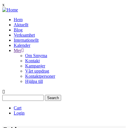
Skip
x
to
main
Hem
content
Aktuellt
Main
Blog
navigation
Verksamhet
Internationellt
Kalender
Mer
Om Smyrna
Kontakt
Kampanjer
Vårt uppdrag
Kontaktpersoner
Hjälpa till
Search
Cart
Login
Quịck
Menu