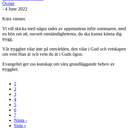
Övrigt
-
4 June 2022
Kära vänner.
Vi vill skicka med några rader av uppmuntran inför sommaren, med
en bön om att, oavsett omständigheterna, du ska kunna känna dig
trygg.
Vår trygghet vilar inte på omvärlden, den vilar i Gud och vetskapen
om vem Han är och vem du är i Guds ögon.
Evangeliet ger oss kunskap om våra grundläggande behov av
trygghet.
Current
1
page
Page
2
Pagination
Page
3
Page
4
Page
5
Page
6
Page
7
Next
Nästa ›
page
Last
Sista »