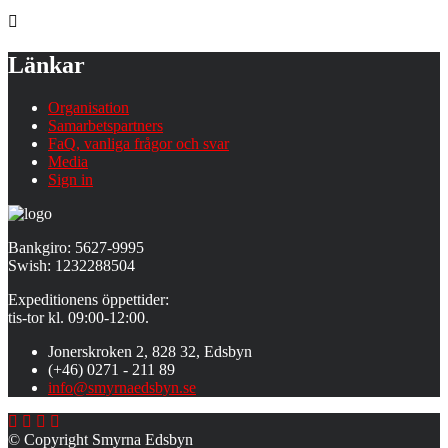
page
Länkar
Organisation
Samarbetspartners
FaQ, vanliga frågor och svar
Media
Sign in
Bankgiro: 5627-9995
Swish: 1232288504
Expeditionens öppettider:
tis-tor kl. 09:00-12:00.
Jonerskroken 2, 828 32, Edsbyn
(+46) 0271 - 211 89
info@smyrnaedsbyn.se
© Copyright Smyrna Edsbyn