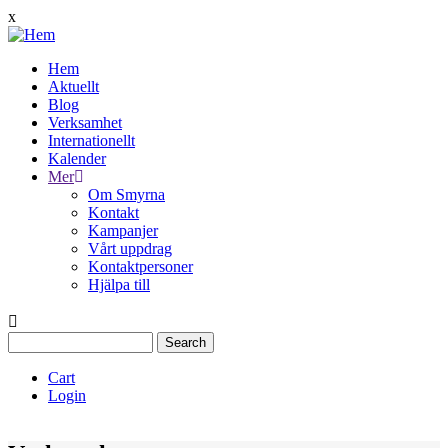
Hoppa
x
till
huvudinnehåll
Hem
Aktuellt
Main
Blog
navigation
Verksamhet
Internationellt
Kalender
Mer
Om Smyrna
Kontakt
Kampanjer
Vårt uppdrag
Kontaktpersoner
Hjälpa till
Search
Cart
Login
Quịck
Menu