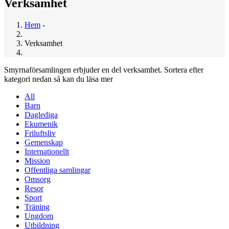
Verksamhet
Hem
-
Länkstig
Verksamhet
Smyrnaförsamlingen erbjuder en del verksamhet. Sortera efter
kategori nedan så kan du läsa mer
All
Barn
Daglediga
Ekumenik
Friluftsliv
Gemenskap
Internationellt
Mission
Offentliga samlingar
Omsorg
Resor
Sport
Träning
Ungdom
Utbildning