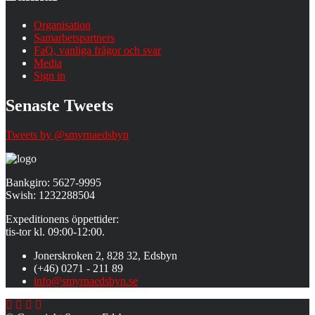
Organisation
Samarbetspartners
FaQ, vanliga frågor och svar
Media
Sign in
Senaste Tweets
Tweets by @smyrnaedsbyn
Bankgiro: 5627-9995
Swish: 1232288504
Expeditionens öppettider:
tis-tor kl. 09:00-12:00.
Jonerskroken 2, 828 32, Edsbyn
(+46) 0271 - 211 89
info@smyrnaedsbyn.se